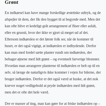
Grønt
En indkørsel kan have mange forskellige æstetiske udtryk, og de
afspejler tit dem, der fik den bygget til at begynde med. Men det
kan ofte blive et kedeligt gråt arrangement af fliser eller asfalt,
eller en grussti, hvor der ikke er gjort så meget ud af det.
Eftersom indkørslen er det første folk ser, når de kommer til
huset, er det også vigtigt, at indkørslen er indbydende. Derfor
kan man med fordel sætte planter rundt om indkørslen, der
behager øjnene med lidt grønt – og eventuelt farverige blomster.
Hvordan man arrangerer planterne til indkørslen er helt op til en
selv, så længe de naturligvis ikke kommer i vejen for bilerne, der
bruger indkørslen. Derfor er det også værd at huske, at det nok
kræver noget vedligehold at pryde indkørslen med lidt grønt,
men det er ofte det hele værd.
Der er masser af ting, man kan gøre for at friske indkørslen op –