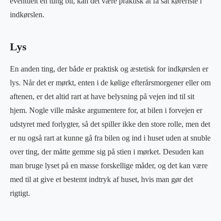
eventuelt en tung bil, kan det være praktisk at få sat køreriste i
indkørslen.
Lys
En anden ting, der både er praktisk og æstetisk for indkørslen er
lys. Når det er mørkt, enten i de kølige efterårsmorgener eller om
aftenen, er det altid rart at have belysning på vejen ind til sit
hjem. Nogle ville måske argumentere for, at bilen i forvejen er
udstyret med forlygter, så det spiller ikke den store rolle, men det
er nu også rart at kunne gå fra bilen og ind i huset uden at snuble
over ting, der måtte gemme sig på stien i mørket. Desuden kan
man bruge lyset på en masse forskellige måder, og det kan være
med til at give et bestemt indtryk af huset, hvis man gør det
rigtigt.