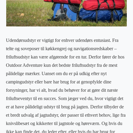
Udendørsudstyr er vigtigt for enhver udendørs entusiast. Fra
telte og soveposer til køkkengrej og navigationsredskaber –
friluftsudstyr kan være afgørende for en tur. Derfor fører de hos
Outdoor Adventure kun det bedste friluftsudstyr fra de mest
pålidelige mærker. Uanset om du er på udkig efter nyt
campingudstyr eller bare har brug for at genopfylde dine
forsyninger, har vi alt, hvad du behøver for at gøre dit næste
friluftseventyr til en succes. Som jæger ved du, hvor vigtigt det
er at have pålideligt udstyr til brug på jagten. Derfor tilbyder de
et bredt udvalg af jagtudstyr, der passer til ethvert behov, lige fra
knivslibesæt og kikkerter til jagtstole og høreværn. Og hvis du
ikke kan finde det, du leder efter, eller hvis du har brug for