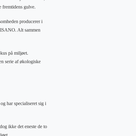
e fremtidens gulve.
ksomheden producerer i
nd DISANO. Alt sammen
kus på miljøet.
n serie af økologiske
 har specialiseret sig i
dog ikke det eneste de to
jøet.