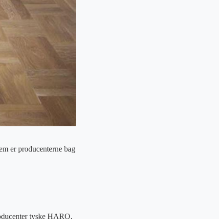
vem er producenterne bag
producenter tyske HARO,