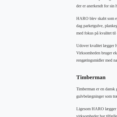
der er anerkendt for sin
HARO blev skabt som en 
dag parketgulve, planke
med fokus på kvalitet til 
Udover kvalitet lægger H
Virksomheden bruger eks
rengøringsmidler med n
Timberman
Timberman er en dansk gu
gulvbelægninger som træ
Ligesom HARO lægger Timb
virksomheder har tilfæll