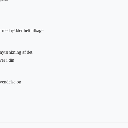
r med rødder helt tilbage
n nytænkning af det
er i din
nvendelse og