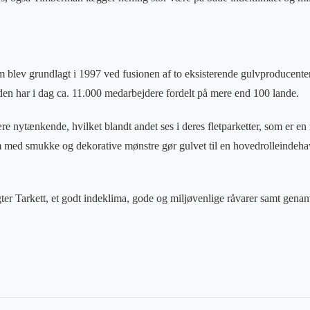
orm blev grundlagt i 1997 ved fusionen af to eksisterende gulvproducente
den har i dag ca. 11.000 medarbejdere fordelt på mere end 100 lande.
ære nytænkende, hvilket blandt andet ses i deres fletparketter, som er e
 med smukke og dekorative mønstre gør gulvet til en hovedrolleindehav
r Tarkett, et godt indeklima, gode og miljøvenlige råvarer samt gena