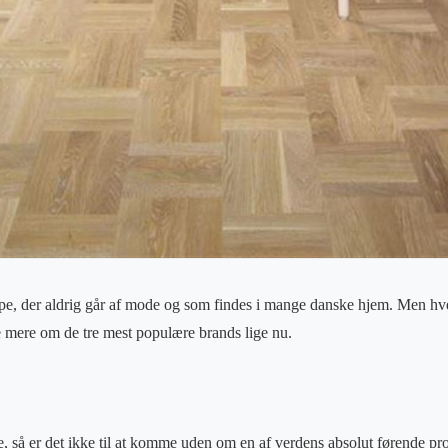
pe, der aldrig går af mode og som findes i mange danske hjem. Men h
 mere om de tre mest populære brands lige nu.
e, så er det ikke til at komme uden om en af verdens absolut førende 