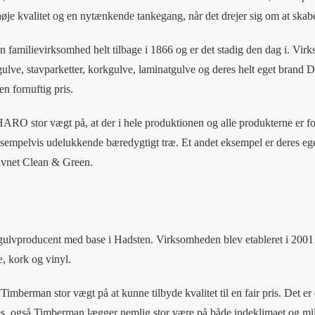
 høje kvalitet og en nytænkende tankegang, når det drejer sig om at skab
familievirksomhed helt tilbage i 1866 og er det stadig den dag i. Vir
gulve, stavparketter, korkgulve, laminatgulve og deres helt eget bra
en fornuftig pris.
ARO stor vægt på, at der i hele produktionen og alle produkterne er fo
empelvis udelukkende bæredygtigt træ. Et andet eksempel er deres ege
avnet Clean & Green.
lvproducent med base i Hadsten. Virksomheden blev etableret i 2001 og
, kork og vinyl.
erman stor vægt på at kunne tilbyde kvalitet til en fair pris. Det er 
es, også Timberman lægger nemlig stor være på både indeklimaet og mil