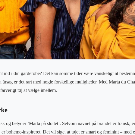
omt ind i din garderobe? Det kan somme tider være vanskeligt at bestemm
n årsag er det rart med nogle forskellige muligheder. Med Marta du Chat
 farverigt tøj at vælge imellem.
rke
nsk og betyder ’Marta på slottet’. Selvom navnet på brandet er fransk, er
er boheme-inspireret. Det vil sige, at tøjet er smart og feminint – med e