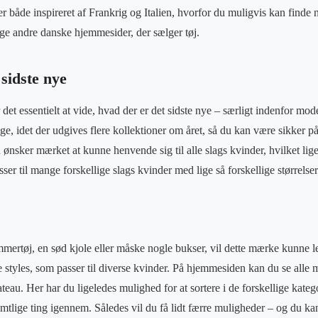
 både inspireret af Frankrig og Italien, hvorfor du muligvis kan finde n
ge andre danske hjemmesider, der sælger tøj.
sidste nye
et essentielt at vide, hvad der er det sidste nye – særligt indenfor mo
e, idet der udgives flere kollektioner om året, så du kan være sikker på 
sker mærket at kunne henvende sig til alle slags kvinder, hvilket ligel
sser til mange forskellige slags kvinder med lige så forskellige størrelser
ertøj, en sød kjole eller måske nogle bukser, vil dette mærke kunne lev
 styles, som passer til diverse kvinder. På hjemmesiden kan du se alle 
au. Her har du ligeledes mulighed for at sortere i de forskellige kategor
mtlige ting igennem. Således vil du få lidt færre muligheder – og du ka