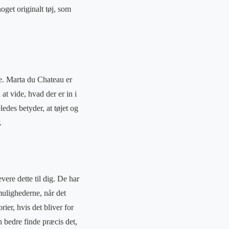
oget originalt tøj, som
de. Marta du Chateau er
at vide, hvad der er in i
edes betyder, at tøjet og
.
ere dette til dig. De har
mulighederne, når det
ier, hvis det bliver for
n bedre finde præcis det,