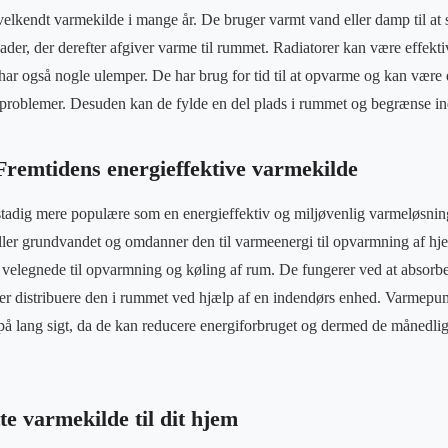
velkendt varmekilde i mange år. De bruger varmt vand eller damp til a
lader, der derefter afgiver varme til rummet. Radiatorer kan være effekt
ar også nogle ulemper. De har brug for tid til at opvarme og kan være 
r problemer. Desuden kan de fylde en del plads i rummet og begrænse i
emtidens energieffektive varmekilde
adig mere populære som en energieffektiv og miljøvenlig varmeløsning 
eller grundvandet og omdanner den til varmeenergi til opvarmning af hjem
 velegnede til opvarmning og køling af rum. De fungerer ved at absorb
ter distribuere den i rummet ved hjælp af en indendørs enhed. Varmep
på lang sigt, da de kan reducere energiforbruget og dermed de månedl
te varmekilde til dit hjem