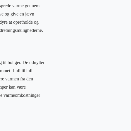
t sprede varme gennem
ive og give en jævn
dyre at opretholde og
ndretningsmulighederne.
til boliger. De udnytter
met. Luft til luft
ere varmen fra den
umper kan være
ige varmeomkostninger