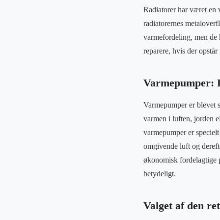
Radiatorer har været en 
radiatorernes metaloverf
varmefordeling, men de h
reparere, hvis der opstå
Varmepumper: Fr
Varmepumper er blevet st
varmen i luften, jorden 
varmepumper er specielt
omgivende luft og deref
økonomisk fordelagtige 
betydeligt.
Valget af den ret