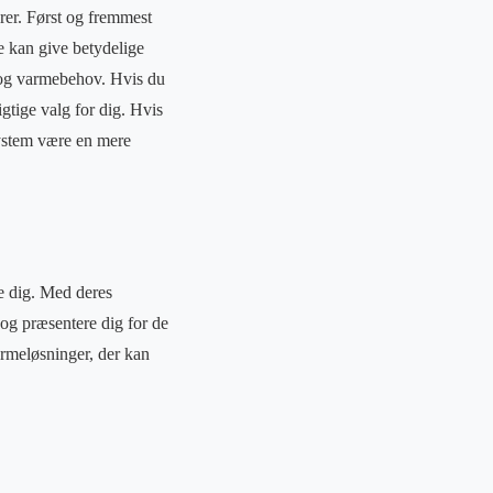
orer. Først og fremmest
e kan give betydelige
ng og varmebehov. Hvis du
gtige valg for dig. Hvis
system være en mere
e dig. Med deres
og præsentere dig for de
varmeløsninger, der kan