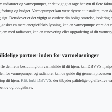
radiatorer og varmepumper, er det vigtigt at tage hensyn til flere fakt
giforbrug og budget. Varmepumper kan være dyrere at installere, men d
 sigt. Derudover er det vigtigt at vurdere din boligs størrelse, isoleri
og ønsker en mere energieffektiv løsning, kan en varmepumpe være det ri
hjem med radiatorer, kan en renovering eller opgradering af dit varme
idelige partner inden for varmeløsninger
æffe den rette beslutning om varmekilde til dit hjem, kan DBVVS hjælp
nden for varmepumper og radiatorer kan de guide dig gennem processen 
top dit hjem.
Klik forbi DBVVS
, der tilbyder pålidelige og effektive 
 behov og budgetkrav.