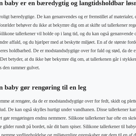
en baby er en bæredygtig og langtidsholdbar løs
troligt bæredygtige. De kan genanvendes og er fremstillet af materialer,
forælder behøver du ikke at bekymre dig om at skifte ud tallerkener rege
Silikone tallerkener vil holde op i lang tid, og du kan også genanvende
ndre affald, og du hjælper med at beskytte miljøet. En af de største ford
 deres holdbarhed. De er modstandsdygtige over for fald og stød, da de er
 Det betyder, at du ikke bør bekymre dig om, at tallerkenen går i stykker,
vis den rammer gulvet.
n baby gør rengøring til en leg
emme at rengøre, da de er modstandsdygtige over for fedt, skidt og plett
klud. De kan også skylles hurtigt under vandhanen. Disse tallerkener kan
 gør rengøringen endnu nemmere. Silikone tallerkener har ofte en skri
e glider rundt på bordet, når dit barn spiser. Silikone tallerkener til baby
 nemme vedligeholdelse og miljøvenlige egenskaber gør dem til en af 