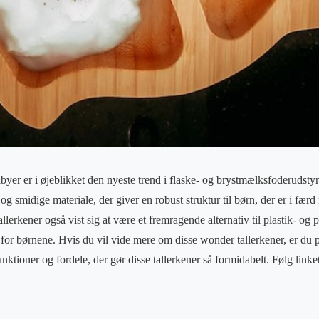
babyer er i øjeblikket den nyeste trend i flaske- og brystmælksfoderudstyr
og smidige materiale, der giver en robust struktur til børn, der er i færd 
llerkener også vist sig at være et fremragende alternativ til plastik- og p
for børnene. Hvis du vil vide mere om disse wonder tallerkener, er du på
unktioner og fordele, der gør disse tallerkener så formidabelt. Følg link