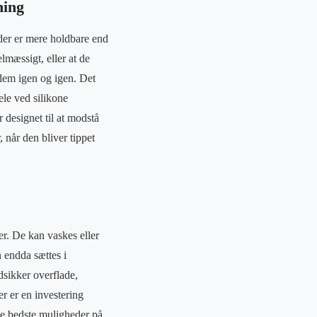
ning
 der er mere holdbare end
lmæssigt, eller at de
 dem igen og igen. Det
ele ved silikone
 designet til at modstå
 når den bliver tippet
er. De kan vaskes eller
 endda sættes i
dsikker overflade,
er er en investering
de bedste muligheder på