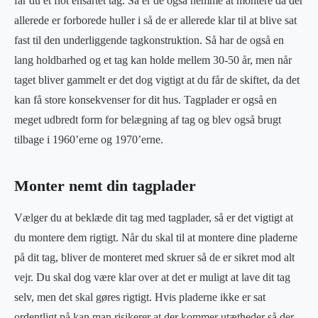
får du et flot ensartet tag. Så er de også nemme at montere da der
allerede er forborede huller i så de er allerede klar til at blive sat
fast til den underliggende tagkonstruktion. Så har de også en
lang holdbarhed og et tag kan holde mellem 30-50 år, men når
taget bliver gammelt er det dog vigtigt at du får de skiftet, da det
kan få store konsekvenser for dit hus. Tagplader er også en
meget udbredt form for belægning af tag og blev også brugt
tilbage i 1960’erne og 1970’erne.
Monter nemt din tagplader
Vælger du at beklæde dit tag med tagplader, så er det vigtigt at
du montere dem rigtigt. Når du skal til at montere dine pladerne
på dit tag, bliver de monteret med skruer så de er sikret mod alt
vejr. Du skal dog være klar over at det er muligt at lave dit tag
selv, men det skal gøres rigtigt. Hvis pladerne ikke er sat
ordentligt på kan man risikerer at der kommer utætheder så der