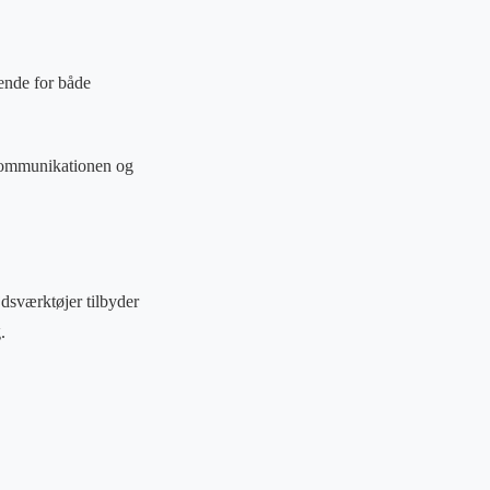
rende for både
 kommunikationen og
jdsværktøjer tilbyder
.