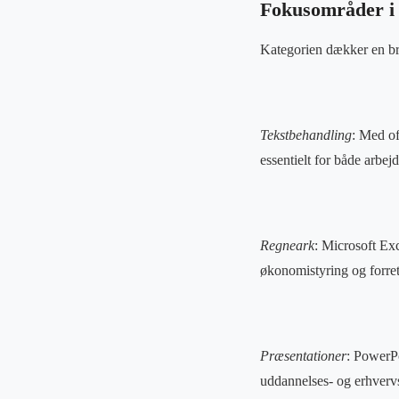
Fokusområder i 
Kategorien dækker en bre
Tekstbehandling
: Med o
essentielt for både arbejd
Regneark
: Microsoft Exc
økonomistyring og forre
Præsentationer
: PowerPo
uddannelses- og erhvervs