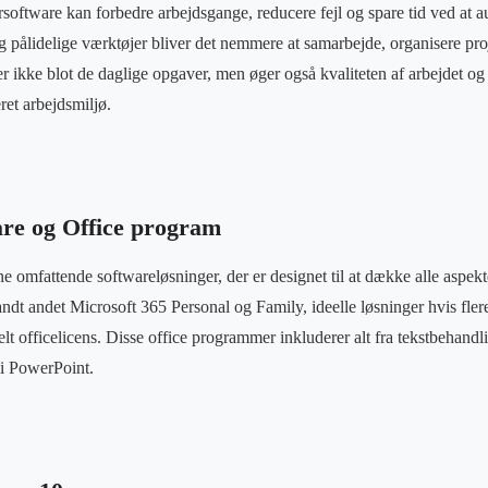
orsoftware kan forbedre arbejdsgange, reducere fejl og spare tid ved at 
g pålidelige værktøjer bliver det nemmere at samarbejde, organisere pro
r ikke blot de daglige opgaver, men øger også kvaliteten af arbejdet og
ret arbejdsmiljø.
are og Office program
ne omfattende softwareløsninger, der er designet til at dække alle aspekt
andt andet Microsoft 365 Personal og Family, ideelle løsninger hvis fle
t officelicens. Disse office programmer inkluderer alt fra tekstbehandl
 i PowerPoint.