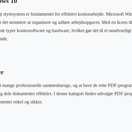
ows 10
igt styresystem er fundamentet for effektivt kontorarbejde. Microsoft W
r det nemmere at organisere og udføre arbejdsopgaver. Med en licens t
ste typer kontorsoftware og hardware, hvilket gør det til et uundværligt
ende.
er
d i mange professionelle sammenhænge, og at have de rette PDF-program
og dele dokumenter effektivt. I denne kategori findes udvalgte PDF-pr
enter enkel og sikker.